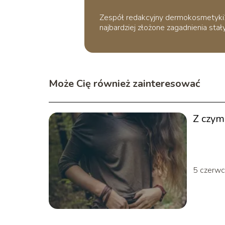
Zespół redakcyjny dermokosmetyki24.
najbardziej złożone zagadnienia stały
Może Cię również zainteresować
Z czym
5 czerw