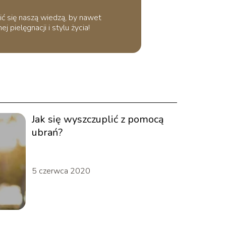
ić się naszą wiedzą, by nawet
 pielęgnacji i stylu życia!
Jak się wyszczuplić z pomocą
ubrań?
5 czerwca 2020