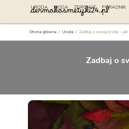
URODA
MODA
ZDROWIE
PORADNIK
Strona główna
/
Uroda
/
Zadbaj o swoją brodę – jak
Zadbaj o s