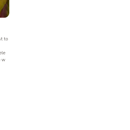
t to
ele
ę w