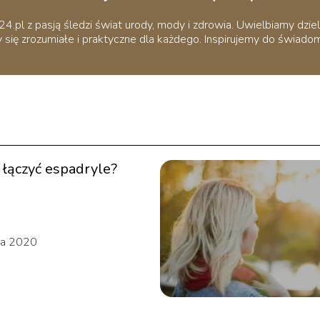
pl z pasją śledzi świat urody, mody i zdrowia. Uwielbiamy dziel
 się zrozumiałe i praktyczne dla każdego. Inspirujemy do świadomej
 łączyć espadryle?
ca 2020