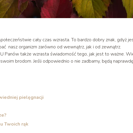
ołeczeństwie cały czas wzrasta. To bardzo dobry znak, gdyż jes
ać nasz organizm zarówno od wewnątrz, jak i od zewnątrz.
nie! U Panów także wzrasta świadomość tego, jak jest to ważne. Wi
swoim brodom. Jeśli odpowiednio o nie zadbamy, będą naprawd
iedniej pielęgnacji
ze?
gu Twoich rąk