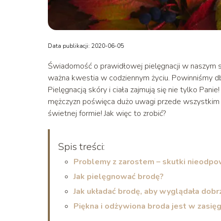
Data publikacji: 2020-06-05
Świadomość o prawidłowej pielęgnacji w naszym sp
ważna kwestia w codziennym życiu. Powinniśmy db
Pielęgnacją skóry i ciała zajmują się nie tylko Pa
mężczyzn poświęca dużo uwagi przede wszystkim 
świetnej formie! Jak więc to zrobić?
Spis treści:
Problemy z zarostem – skutki nieodpow
Jak pielęgnować brodę?
Jak układać brodę, aby wyglądała dobr
Piękna i odżywiona broda jest w zasię