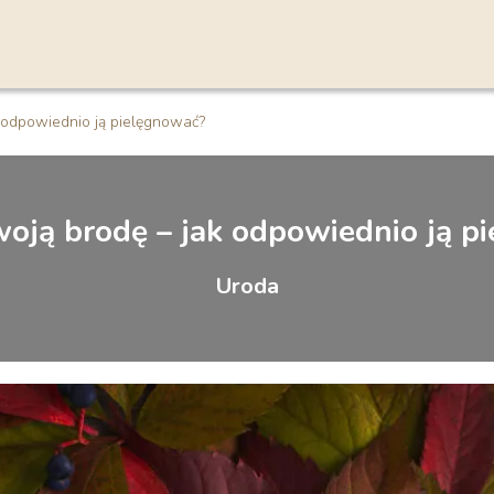
 odpowiednio ją pielęgnować?
woją brodę – jak odpowiednio ją p
Uroda