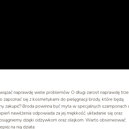
wiązać naprawdę wiele problemów. O długi zarost naprawdę trz
o zapoznać się z kosmetykami do pielęgnacji brody, które będą
śmy zakupić? Broda powinna być myta w specjalnych szamponach 
ień nawilżenia odpowiada za jej miękkość, układanie się oraz
ie osiągniemy dzięki odżywkom oraz olejkom. Warto obserwować
epiej na nią działa.