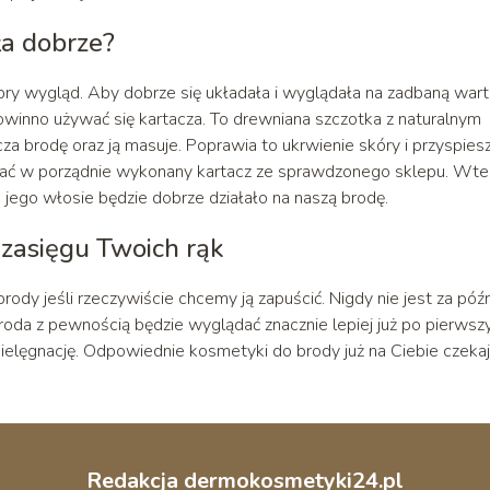
ła dobrze?
bry wygląd. Aby dobrze się układała i wyglądała na zadbaną war
owinno używać się kartacza. To drewniana szczotka z naturalnym
za brodę oraz ją masuje. Poprawia to ukrwienie skóry i przyspies
ć w porządnie wykonany kartacz ze sprawdzonego sklepu. Wt
jego włosie będzie dobrze działało na naszą brodę.
 zasięgu Twoich rąk
ody jeśli rzeczywiście chcemy ją zapuścić. Nigdy nie jest za póź
da z pewnością będzie wyglądać znacznie lepiej już po pierws
pielęgnację. Odpowiednie kosmetyki do brody już na Ciebie czekaj
Redakcja dermokosmetyki24.pl