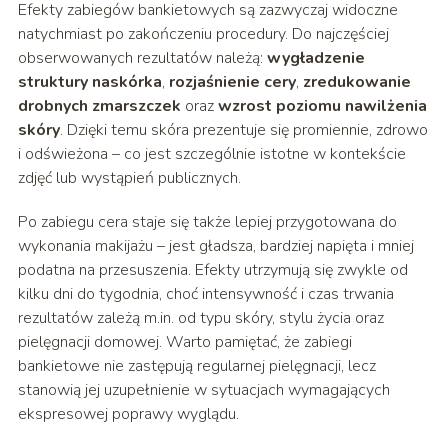
Efekty zabiegów bankietowych są zazwyczaj widoczne
natychmiast po zakończeniu procedury. Do najczęściej
obserwowanych rezultatów należą:
wygładzenie
struktury naskórka
,
rozjaśnienie cery
,
zredukowanie
drobnych zmarszczek
oraz
wzrost poziomu nawilżenia
skóry
. Dzięki temu skóra prezentuje się promiennie, zdrowo
i odświeżona – co jest szczególnie istotne w kontekście
zdjęć lub wystąpień publicznych.
Po zabiegu cera staje się także lepiej przygotowana do
wykonania makijażu – jest gładsza, bardziej napięta i mniej
podatna na przesuszenia. Efekty utrzymują się zwykle od
kilku dni do tygodnia, choć intensywność i czas trwania
rezultatów zależą m.in. od typu skóry, stylu życia oraz
pielęgnacji domowej. Warto pamiętać, że zabiegi
bankietowe nie zastępują regularnej pielęgnacji, lecz
stanowią jej uzupełnienie w sytuacjach wymagających
ekspresowej poprawy wyglądu.