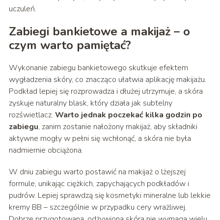
uczuleń.
Zabiegi bankietowe a makijaż – o
czym warto pamiętać?
Wykonanie zabiegu bankietowego skutkuje efektem
wygładzenia skóry, co znacząco ułatwia aplikację makijażu.
Podkład lepiej się rozprowadza i dłużej utrzymuje, a skóra
zyskuje naturalny blask, który działa jak subtelny
rozświetlacz.
Warto jednak poczekać kilka godzin po
zabiegu
, zanim zostanie nałożony makijaż, aby składniki
aktywne mogły w pełni się wchłonąć, a skóra nie była
nadmiernie obciążona.
W dniu zabiegu warto postawić na makijaż o lżejszej
formule, unikając ciężkich, zapychających podkładów i
pudrów. Lepiej sprawdzą się kosmetyki mineralne lub lekkie
kremy BB – szczególnie w przypadku cery wrażliwej.
Dobrze przygotowana, odżywiona skóra nie wymaga wielu