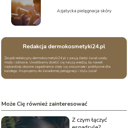
Azjatycka pielęgnacja skóry
Redakcja dermokosmetyki24.pl
Zespół redakcyjny dermokosmetyki24.pl z pasją śledzi świat urody,
mody i zdrowia. Uwielbiamy dzielić się naszą wiedzą, by nawet
najbardziej złożone zagadnienia stały się zrozumiałe i praktyczne dla
każdego. Inspirujemy do świadomej pielęgnacji i stylu życia!
Może Cię również zainteresować
Z czym łączyć
espadryle?