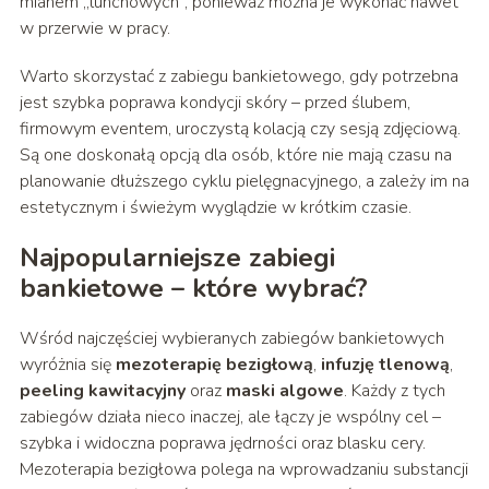
mianem „lunchowych”, ponieważ można je wykonać nawet
w przerwie w pracy.
Warto skorzystać z zabiegu bankietowego, gdy potrzebna
jest szybka poprawa kondycji skóry – przed ślubem,
firmowym eventem, uroczystą kolacją czy sesją zdjęciową.
Są one doskonałą opcją dla osób, które nie mają czasu na
planowanie dłuższego cyklu pielęgnacyjnego, a zależy im na
estetycznym i świeżym wyglądzie w krótkim czasie.
Najpopularniejsze zabiegi
bankietowe – które wybrać?
Wśród najczęściej wybieranych zabiegów bankietowych
wyróżnia się
mezoterapię bezigłową
,
infuzję tlenową
,
peeling kawitacyjny
oraz
maski algowe
. Każdy z tych
zabiegów działa nieco inaczej, ale łączy je wspólny cel –
szybka i widoczna poprawa jędrności oraz blasku cery.
Mezoterapia bezigłowa polega na wprowadzaniu substancji