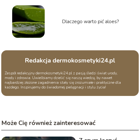
Dlaczego warto pić aloes?
Redakcja dermokosmetyki24.pl
Zespół redakcyjny dermokosmetyki24.pl z pasją śledzi świat urody,
mody i zdrowia. Uwielbiamy dzielić się naszą wiedzą, by nawet
najbardziej złożone zagadnienia stały się zrozumiałe i praktyczne dla
każdego. Inspirujemy do świadomej pielęgnacji i stylu życia!
Może Cię również zainteresować