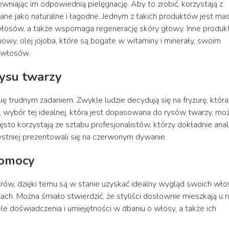
iając im odpowiednią pielęgnację. Aby to zrobić, korzystają z
e jako naturalne i łagodne. Jednym z takich produktów jest ma
włosów, a także wspomaga regenerację skóry głowy. Inne produkt
owy, olej jojoba, które są bogate w witaminy i minerały, swoim
i włosów.
rysu twarzy
trudnym zadaniem. Zwykle ludzie decydują się na fryzurę, która
że, wybór tej idealnej, która jest dopasowana do rysów twarzy, m
to korzystają ze sztabu profesjonalistów, którzy dokładnie anali
zystniej prezentowali się na czerwonym dywanie.
pomocy
jerów, dzięki temu są w stanie uzyskać idealny wygląd swoich wł
. Można śmiało stwierdzić, że styliści dosłownie mieszkają u n
le doświadczenia i umiejętności w dbaniu o włosy, a także ich