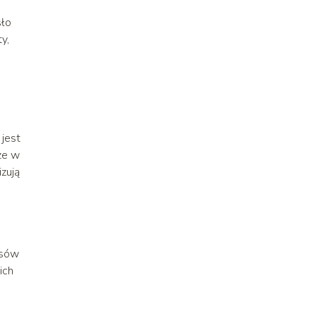
sło
y,
 jest
oże w
zują
osów
ich