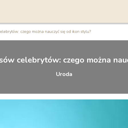
elebrytów: czego można nauczyć się od ikon stylu?
osów celebrytów: czego można naucz
Uroda