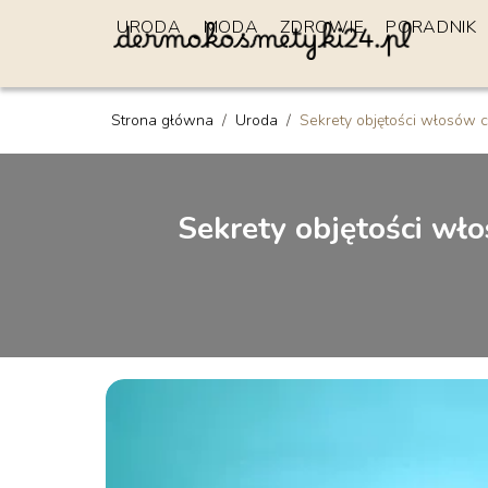
URODA
MODA
ZDROWIE
PORADNIK
Strona główna
/
Uroda
/
Sekrety objętości włosów c
Sekrety objętości wł