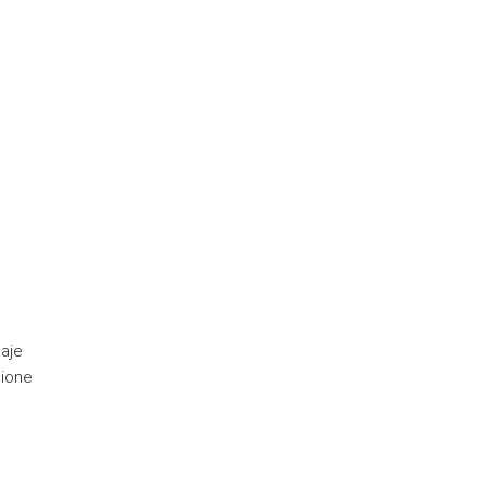
aje
sione