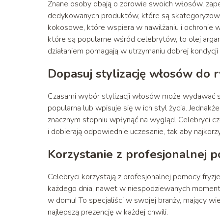
Znane osoby dbają o zdrowie swoich włosów, zapewn
dedykowanych produktów, które są skategoryzowan
kokosowe, które wspiera w nawilżaniu i ochronie 
które są popularne wśród celebrytów, to olej argan
działaniem pomagają w utrzymaniu dobrej kondycj
Dopasuj stylizację włosów do 
Czasami wybór stylizacji włosów może wydawać się 
popularna lub wpisuje się w ich styl życia. Jednak
znacznym stopniu wpłynąć na wygląd. Celebryci częs
i dobierają odpowiednie uczesanie, tak aby najkor
Korzystanie z profesjonalnej 
Celebryci korzystają z profesjonalnej pomocy fryz
każdego dnia, nawet w niespodziewanych momentach
w domu! To specjaliści w swojej branży, mający wie
najlepszą prezencję w każdej chwili.