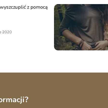
ę wyszczuplić z pomocą
go 2020
ormacji?