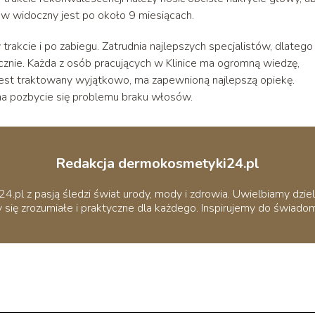
sów widoczny jest po około 9 miesiącach.
rakcie i po zabiegu. Zatrudnia najlepszych specjalistów, dlatego
ecznie. Każda z osób pracujących w Klinice ma ogromną wiedzę,
 jest traktowany wyjątkowo, ma zapewnioną najlepszą opiekę.
na pozbycie się problemu braku włosów.
Redakcja dermokosmetyki24.pl
pl z pasją śledzi świat urody, mody i zdrowia. Uwielbiamy dziel
 się zrozumiałe i praktyczne dla każdego. Inspirujemy do świadomej