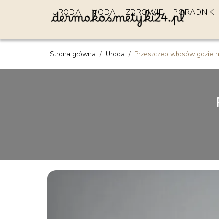
URODA
MODA
ZDROWIE
PORADNIK
Strona główna
/
Uroda
/
Przeszczep włosów gdzie na