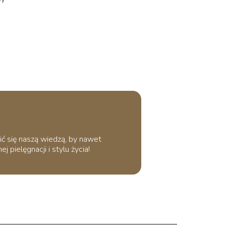
ić się naszą wiedzą, by nawet
 pielęgnacji i stylu życia!