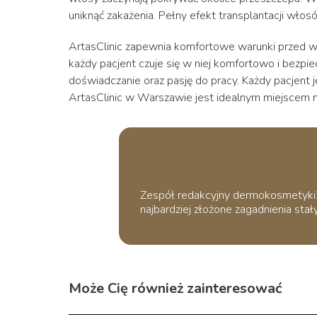
uniknąć zakażenia. Pełny efekt transplantacji wło
ArtasClinic zapewnia komfortowe warunki przed w t
każdy pacjent czuje się w niej komfortowo i bezpi
doświadczanie oraz pasję do pracy. Każdy pacjent
ArtasClinic w Warszawie jest idealnym miejscem 
Zespół redakcyjny dermokosmetyki24.
najbardziej złożone zagadnienia stały
Może Cię również zainteresować