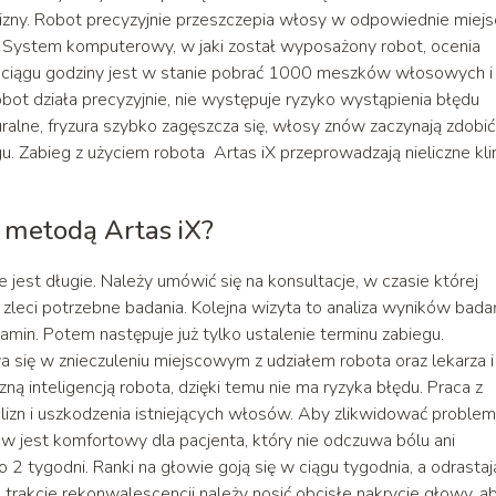
izny. Robot precyzyjnie przeszczepia włosy w odpowiednie miejs
. System komputerowy, w jaki został wyposażony robot, ocenia
 ciągu godziny jest w stanie pobrać 1000 meszków włosowych i
t działa precyzyjnie, nie występuje ryzyko wystąpienia błędu
ralne, fryzura szybko zagęszcza się, włosy znów zaczynają zdobić
. Zabieg z użyciem robota Artas iX przeprowadzają nieliczne klin
 metodą Artas iX?
est długie. Należy umówić się na konsultacje, w czasie której
zleci potrzebne badania. Kolejna wizyta to analiza wyników badań
min. Potem następuje już tylko ustalenie terminu zabiegu.
się w znieczuleniu miejscowym z udziałem robota oraz lekarza i
ną inteligencją robota, dzięki temu nie ma ryzyka błędu. Praca z
blizn i uszkodzenia istniejących włosów. Aby zlikwidować problem
w jest komfortowy dla pacjenta, który nie odczuwa bólu ani
 tygodni. Ranki na głowie goją się w ciągu tygodnia, a odrasta
rakcie rekonwalescencji należy nosić obcisłe nakrycie głowy, a