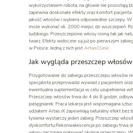
wykorzystaniem robota, na głowie nie pozostają bl
zapewnia doskonałe efekty oraz komfort pacjenta
jakość włosów i wybiera odpowiednie szczepy. W
może wykonać ok. 2000 miejsc do wszczepień. Robo
ludzkiego. Przeszczepione włosy rosną tak jak natu
twarz. Efekty widoczne są już po pierwszym zabiegu
w Polsce. Jedną z nich jest
ArtasClinic
.
Jak wygląda przeszczep włosów
Przygotowanie do zabiegu przeszczepu włosów nie j
specjalista przeprowadzi wywiad z pacjentem oraz 
ewentualna suplementacja w celu uzupełnienia wita
Przeszczep włosów trwa do 4 do 8 godzin, odbywa 
pielęgniarek. Praca lekarza jest wspomagana sztucz
udziałem Artas iX zapewniają naturalny efekt bez 
łysienia wystarczy jeden zabieg. Przeszczep włosó
dyskomfortu.Rekonwalescencja po zabiegu trwa do 2
włosy zaczynają pokrywać okolice przeszczepu. W t