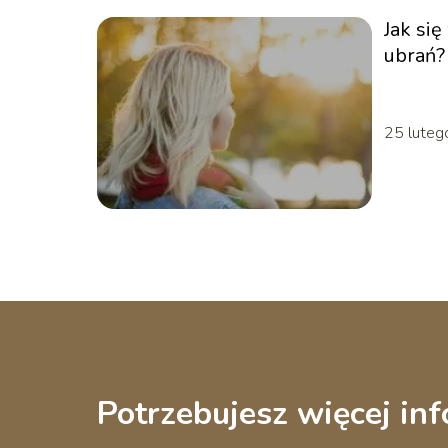
Jak si
ubrań?
25 lute
Potrzebujesz więcej inf