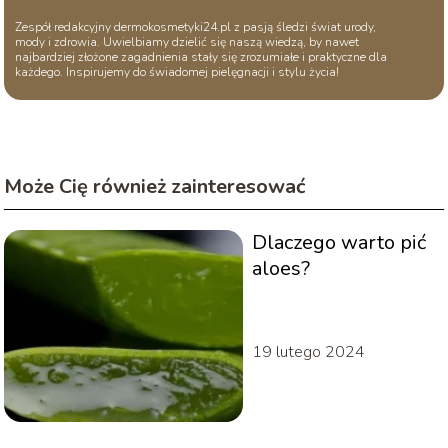
Zespół redakcyjny dermokosmetyki24.pl z pasją śledzi świat urody,
mody i zdrowia. Uwielbiamy dzielić się naszą wiedzą, by nawet
najbardziej złożone zagadnienia stały się zrozumiałe i praktyczne dla
każdego. Inspirujemy do świadomej pielęgnacji i stylu życia!
Może Cię również zainteresować
Dlaczego warto pić
aloes?
19 lutego 2024