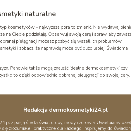
smetyki naturalne
zy typ kosmetyków – najwyższa pora to zmienić. Nie wydawaj pieni
rze na Ciebie podziałają. Obserwuj swoją cerę i spraw, aby zawsz
 dobranej pielęgnacji możesz pozbyć się wszelkich problemów
metyki i zobacz, że naprawdę może być dużo lepiej! Świadoma
żczyzn. Panowie także mogą znaleźć idealne dermokosmetyki czy
ystko to dzięki odpowiednio dobranej pielęgnacji do swojej cery.
Redakcja dermokosmetyki24.pl
pl z pasją śledzi świat urody, mody i zdrowia. Uwielbiamy dziel
 się zrozumiałe i praktyczne dla każdego. Inspirujemy do świadomej