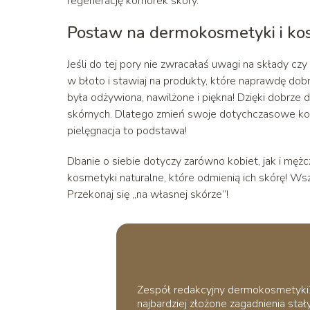
regenerację komórek skóry.
Postaw na dermokosmetyki i ko
Jeśli do tej pory nie zwracałaś uwagi na składy c
w błoto i stawiaj na produkty, które naprawdę dob
była odżywiona, nawilżone i piękna! Dzięki dobrze
skórnych. Dlatego zmień swoje dotychczasowe kos
pielęgnacja to podstawa!
Dbanie o siebie dotyczy zarówno kobiet, jak i mę
kosmetyki naturalne, które odmienią ich skórę! Wsz
Przekonaj się „na własnej skórze”!
Zespół redakcyjny dermokosmetyki24.
najbardziej złożone zagadnienia stały