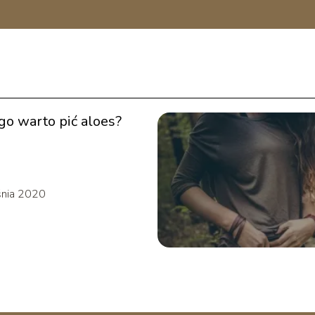
go warto pić aloes?
śnia 2020