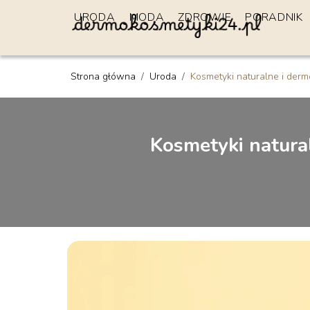
URODA
MODA
ZDROWIE
PORADNIK
Strona główna
/
Uroda
/
Kosmetyki naturalne i derm
Kosmetyki natura