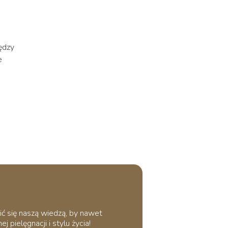
ędzy
e
ić się naszą wiedzą, by nawet
 pielęgnacji i stylu życia!