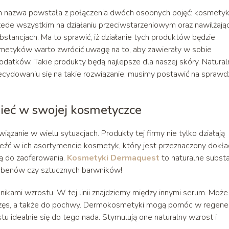
ch nazwa powstała z połączenia dwóch osobnych pojęć: kosmety
zede wszystkim na działaniu przeciwstarzeniowym oraz nawilżają
bstancjach. Ma to sprawić, iż działanie tych produktów będzie
smetyków warto zwrócić uwagę na to, aby zawierały w sobie
datków. Takie produkty będą najlepsze dla naszej skóry. Natural
ecydowaniu się na takie rozwiązanie, musimy postawić na spraw
ieć w swojej kosmetyczce
anie w wielu sytuacjach. Produkty tej firmy nie tylko działają
leźć w ich asortymencie kosmetyk, który jest przeznaczony dokła
ą do zaoferowania.
Kosmetyki Dermaquest
to naturalne subst
rabenów czy sztucznych barwników!
nikami wzrostu. W tej linii znajdziemy między innymi serum. Może
 rzęs, a także do pochwy. Dermokosmetyki mogą pomóc w regener
stu idealnie się do tego nada. Stymulują one naturalny wzrost i