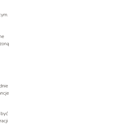
k
cym.
ne
dzoną
dnie
ancje
 być
acji