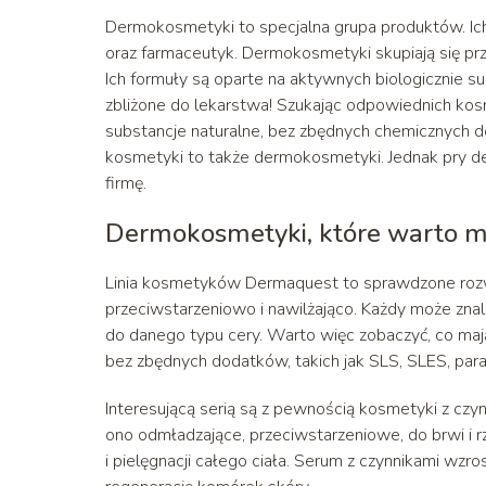
Dermokosmetyki to specjalna grupa produktów. I
oraz farmaceutyk. Dermokosmetyki skupiają się pr
Ich formuły są oparte na aktywnych biologicznie su
zbliżone do lekarstwa! Szukając odpowiednich ko
substancje naturalne, bez zbędnych chemicznych do
kosmetyki to także dermokosmetyki. Jednak pry d
firmę.
Dermokosmetyki, które warto m
Linia kosmetyków Dermaquest to sprawdzone rozwiąz
przeciwstarzeniowo i nawilżająco. Każdy może zna
do danego typu cery. Warto więc zobaczyć, co maj
bez zbędnych dodatków, takich jak SLS, SLES, pa
Interesującą serią są z pewnością kosmetyki z czyn
ono odmładzające, przeciwstarzeniowe, do brwi i
i pielęgnacji całego ciała. Serum z czynnikami wzro