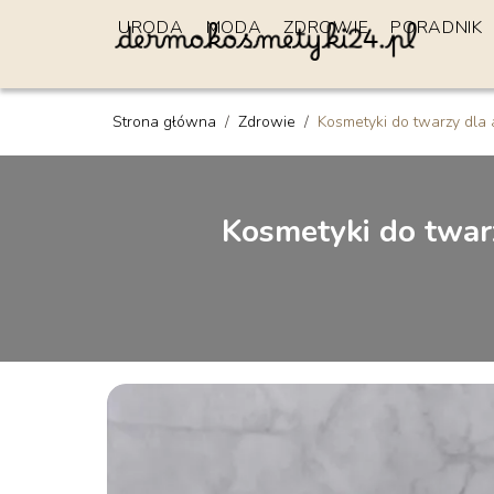
URODA
MODA
ZDROWIE
PORADNIK
Strona główna
/
Zdrowie
/
Kosmetyki do twarzy dla a
Kosmetyki do twarz