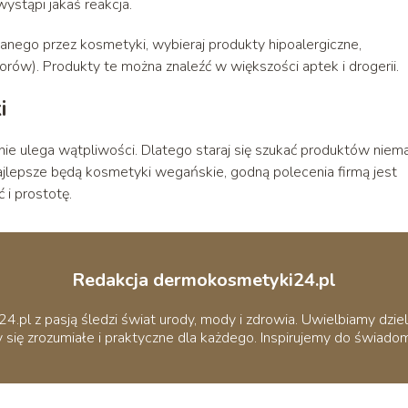
wystąpi jakaś reakcja.
nego przez kosmetyki, wybieraj produkty hipoalergiczne,
ów). Produkty te można znaleźć w większości aptek i drogerii.
i
o nie ulega wątpliwości. Dlatego staraj się szukać produktów niem
lepsze będą kosmetyki wegańskie, godną polecenia firmą jest
ć i prostotę.
Redakcja dermokosmetyki24.pl
pl z pasją śledzi świat urody, mody i zdrowia. Uwielbiamy dziel
 się zrozumiałe i praktyczne dla każdego. Inspirujemy do świadomej