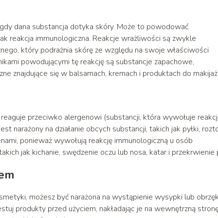
ą, gdy dana substancja dotyka skóry. Może to powodować
ednak reakcja immunologiczna. Reakcje wrażliwości są zwykle
ego, który podrażnia skórę ze względu na swoje właściwości
nikami powodującymi tę reakcję są substancje zapachowe,
ne znajdujące się w balsamach, kremach i produktach do makijaż
reaguje przeciwko alergenowi (substancji, która wywołuje reakcj
est narażony na działanie obcych substancji, takich jak pyłki, rozt
rgenami, ponieważ wywołują reakcję immunologiczną u osób
ich jak kichanie, swędzenie oczu lub nosa, katar i przekrwienie 
iem
 kosmetyki, możesz być narażona na wystąpienie wysypki lub obrzę
estuj produkty przed użyciem, nakładając je na wewnętrzną stron