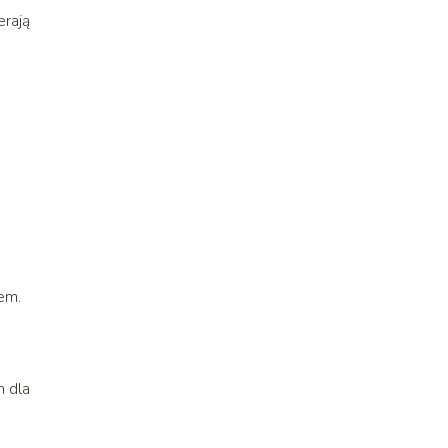
erają
em.
h dla