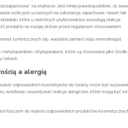
„bezzapachowe” na etykiecie. Jest mniej prawdopodobne, że zawi
aż wiele osób jest uczulonych na substancje zapachowe, nawet tak
ładniki, które u niektórych użytkowników wywołują reakcje
 ilość produktu na swojej skórze przed regularnym stosowaniem.
miast syntetycznych (np. wazelina zamiast oleju mineralnego).
k metyloparaben i etyloparaben), które są stosowane jako środki
 i lekach.
ścią a alergią
órę, wybór odpowiednich kosmetyków do twarzy może być wyzwani
y wrażliwej i wywoływać reakcje alergiczne, które mogą być od
ią jest kluczem do wyboru odpowiednich produktów kosmetycznyc