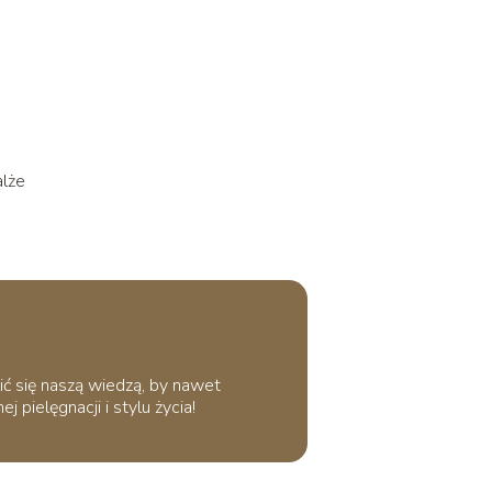
alże
ić się naszą wiedzą, by nawet
 pielęgnacji i stylu życia!