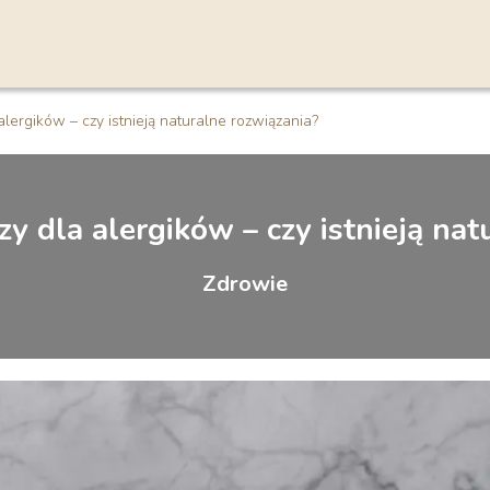
lergików – czy istnieją naturalne rozwiązania?
y dla alergików – czy istnieją nat
Zdrowie