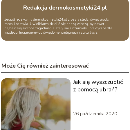
Redakcja dermokosmetyki24.pl
Zespół redakcyjny dermokosmetyki24.pl z pasją śledzi świat urody,
mody i zdrowia. Uwielbiamy dzielić się naszą wiedzą, by nawet
najbardziej złożone zagadnienia stały się zrozumiałe i praktyczne dla
każdego. Inspirujemy do świadomej pielęgnacji i stylu życia!
Może Cię również zainteresować
Jak się wyszczuplić
z pomocą ubrań?
26 października 2020