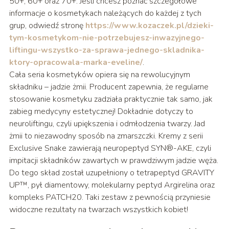
50+, 60+ oraz 70+. Jeśli chcesz poznać szczegółowe
informacje o kosmetykach należących do każdej z tych
grup, odwiedź stronę
https://www.kozaczek.pl/dzieki-
tym-kosmetykom-nie-potrzebujesz-inwazyjnego-
liftingu-wszystko-za-sprawa-jednego-skladnika-
ktory-opracowala-marka-eveline/
.
Cała seria kosmetyków opiera się na rewolucyjnym
składniku – jadzie żmii. Producent zapewnia, że regularne
stosowanie kosmetyku zadziała praktycznie tak samo, jak
zabieg medycyny estetycznej! Dokładnie dotyczy to
neuroliftingu, czyli upiększenia i odmłodzenia twarzy. Jad
żmii to niezawodny sposób na zmarszczki. Kremy z serii
Exclusive Snake zawierają neuropeptyd SYN®-AKE, czyli
impitacji składników zawartych w prawdziwym jadzie węża.
Do tego skład został uzupełniony o tetrapeptyd GRAVITY
UP™, pył diamentowy, molekularny peptyd Argirelina oraz
kompleks PATCH20. Taki zestaw z pewnością przyniesie
widoczne rezultaty na twarzach wszystkich kobiet!