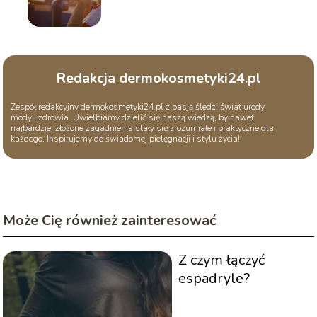
Redakcja dermokosmetyki24.pl
Zespół redakcyjny dermokosmetyki24.pl z pasją śledzi świat urody,
mody i zdrowia. Uwielbiamy dzielić się naszą wiedzą, by nawet
najbardziej złożone zagadnienia stały się zrozumiałe i praktyczne dla
każdego. Inspirujemy do świadomej pielęgnacji i stylu życia!
Może Cię również zainteresować
Z czym łączyć
espadryle?