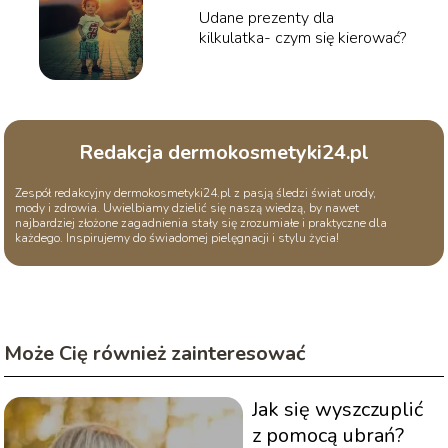
Udane prezenty dla
kilkulatka- czym się kierować?
Redakcja dermokosmetyki24.pl
Zespół redakcyjny dermokosmetyki24.pl z pasją śledzi świat urody,
mody i zdrowia. Uwielbiamy dzielić się naszą wiedzą, by nawet
najbardziej złożone zagadnienia stały się zrozumiałe i praktyczne dla
każdego. Inspirujemy do świadomej pielęgnacji i stylu życia!
Może Cię również zainteresować
Jak się wyszczuplić
z pomocą ubrań?