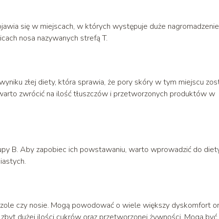
ojawia się w miejscach, w których występuje duże nagromadzenie
licach nosa nazywanych strefą T.
niku złej diety, która sprawia, że pory skóry w tym miejscu zos
warto zwrócić na ilość tłuszczów i przetworzonych produktów w
upy B. Aby zapobiec ich powstawaniu, warto wprowadzić do diet
iastych.
 czole czy nosie. Mogą powodować o wiele większy dyskomfort o
zbyt dużej ilości cukrów oraz przetworzonej żywności. Mogą być