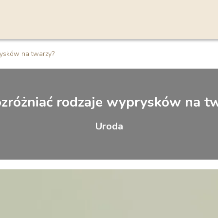
rysków na twarzy?
ozróżniać rodzaje wyprysków na t
Uroda