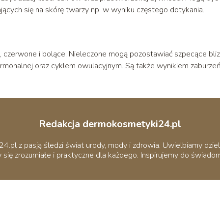
ających się na skórę twarzy np. w wyniku częstego dotykania.
e, czerwone i bolące. Nieleczone mogą pozostawiać szpecące bliz
ormonalnej oraz cyklem owulacyjnym. Są także wynikiem zaburze
Redakcja dermokosmetyki24.pl
pl z pasją śledzi świat urody, mody i zdrowia. Uwielbiamy dziel
 się zrozumiałe i praktyczne dla każdego. Inspirujemy do świadomej