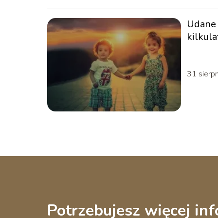
Udane 
kilkul
31 sierp
Potrzebujesz więcej inf