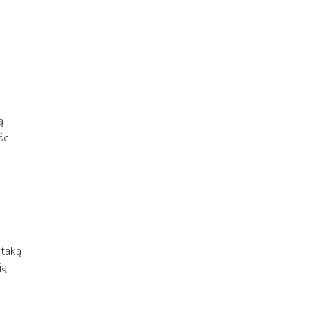
ą
ci,
 taką
ją