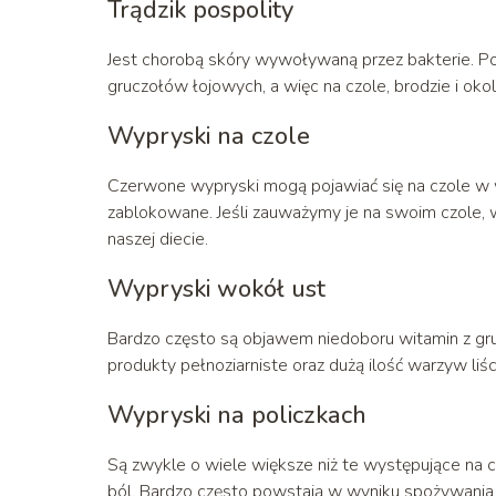
Trądzik pospolity
Jest chorobą skóry wywoływaną przez bakterie. P
gruczołów łojowych, a więc na czole, brodzie i oko
Wypryski na czole
Czerwone wypryski mogą pojawiać się na czole w wy
zablokowane. Jeśli zauważymy je na swoim czole, 
naszej diecie.
Wypryski wokół ust
Bardzo często są objawem niedoboru witamin z gr
produkty pełnoziarniste oraz dużą ilość warzyw liśc
Wypryski na policzkach
Są zwykle o wiele większe niż te występujące na
ból. Bardzo często powstają w wyniku spożywania 