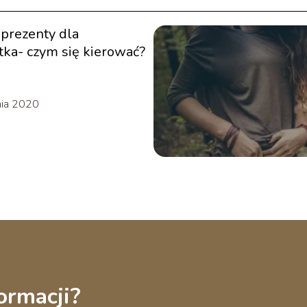
prezenty dla
atka- czym się kierować?
nia 2020
ormacji?