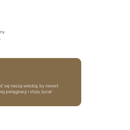
ny.
ń
ić się naszą wiedzą, by nawet
 pielęgnacji i stylu życia!