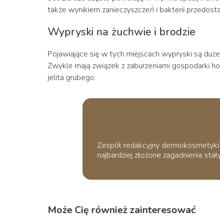
także wynikiem zanieczyszczeń i bakterii przedost
Wypryski na żuchwie i brodzie
Pojawiające się w tych miejscach wypryski są duż
Zwykle mają związek z zaburzeniami gospodarki h
jelita grubego.
Zespół redakcyjny dermokosmetyki24.
najbardziej złożone zagadnienia stały
Może Cię również zainteresować