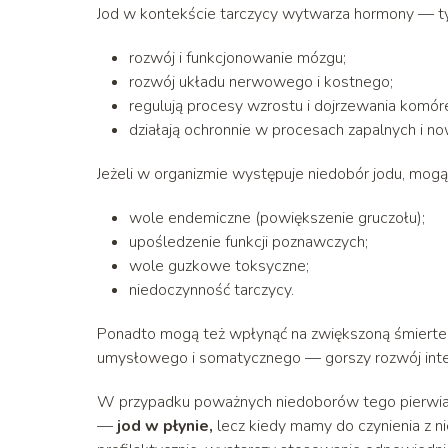
Jod w kontekście tarczycy wytwarza hormony — tyr
rozwój i funkcjonowanie mózgu;
rozwój układu nerwowego i kostnego;
regulują procesy wzrostu i dojrzewania komór
działają ochronnie w procesach zapalnych i 
Jeżeli w organizmie występuje niedobór jodu, mog
wole endemiczne (powiększenie gruczołu);
upośledzenie funkcji poznawczych;
wole guzkowe toksyczne;
niedoczynność tarczycy.
Ponadto mogą też wpłynąć na zwiększoną śmiertel
umysłowego i somatycznego — gorszy rozwój intel
W przypadku poważnych niedoborów tego pierwia
—
jod w płynie,
lecz kiedy mamy do czynienia z n