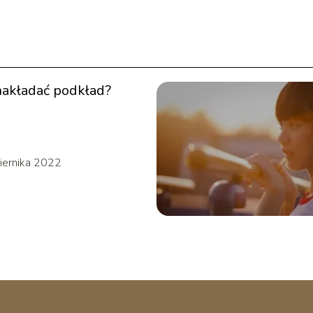
akładać podkład?
iernika 2022