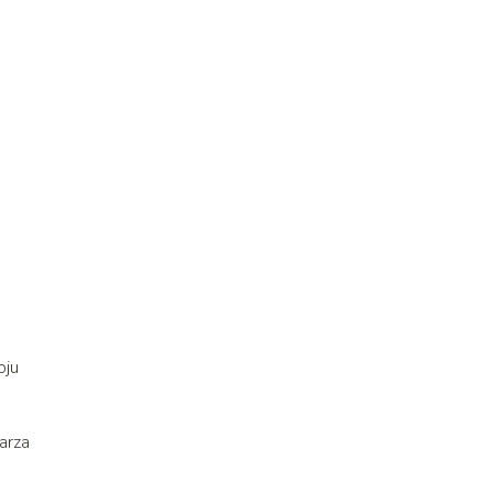
oju
arza