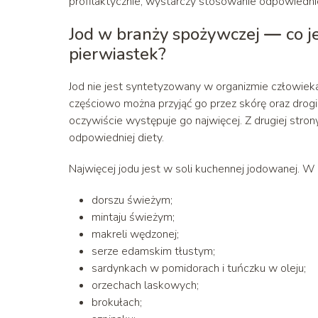
profilaktycznie, wystarczy stosowanie odpowiednie
Jod w branży spożywczej
—
co j
pierwiastek?
Jod nie jest syntetyzowany w organizmie człowieka
częściowo można przyjąć go przez skórę oraz dro
oczywiście występuje go najwięcej. Z drugiej stro
odpowiedniej diety.
Najwięcej jodu jest w soli kuchennej jodowanej. W
dorszu świeżym;
mintaju świeżym;
makreli wędzonej;
serze edamskim tłustym;
sardynkach w pomidorach i tuńczku w oleju;
orzechach laskowych;
brokułach;