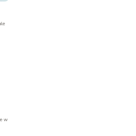
ale
ie w