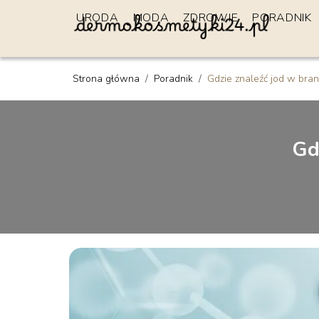
URODA
MODA
ZDROWIE
PORADNIK
Strona główna
/
Poradnik
/
Gdzie znaleźć jod w bra
Gd