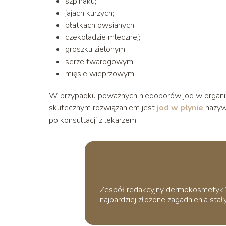
szpinaku;
jajach kurzych;
płatkach owsianych;
czekoladzie mlecznej;
groszku zielonym;
serze twarogowym;
mięsie wieprzowym.
W przypadku poważnych niedoborów jod w organiz
skutecznym rozwiązaniem jest
jod w płynie
nazyw
po konsultacji z lekarzem.
Zespół redakcyjny dermokosmetyki24.
najbardziej złożone zagadnienia stały