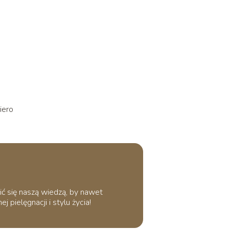
iero
ić się naszą wiedzą, by nawet
 pielęgnacji i stylu życia!