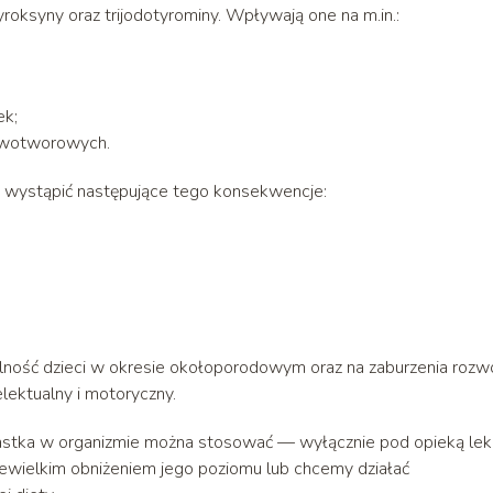
oksyny oraz trijodotyrominy. Wpływają one na m.in.:
ek;
nowotworowych.
ą wystąpić następujące tego konsekwencje:
ność dzieci w okresie okołoporodowym oraz na zaburzenia rozw
ektualny i motoryczny.
stka w organizmie można stosować — wyłącznie pod opieką lek
iewielkim obniżeniem jego poziomu lub chcemy działać