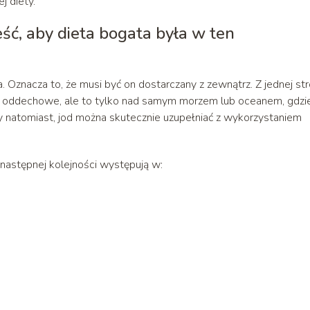
j diety.
eść, aby dieta bogata była w ten
. Oznacza to, że musi być on dostarczany z zewnątrz. Z jednej st
gi oddechowe, ale to tylko nad samym morzem lub oceanem, gdzi
ny natomiast, jod można skutecznie uzupełniać z wykorzystaniem
 następnej kolejności występują w: