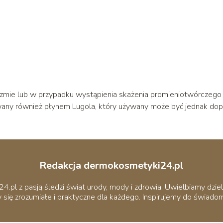
mie lub w przypadku wystąpienia skażenia promieniotwórczego
any również płynem Lugola, który używany może być jednak dop
Redakcja dermokosmetyki24.pl
pl z pasją śledzi świat urody, mody i zdrowia. Uwielbiamy dziel
 się zrozumiałe i praktyczne dla każdego. Inspirujemy do świadomej