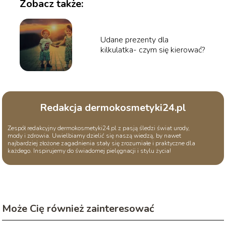
Zobacz także:
Udane prezenty dla
kilkulatka- czym się kierować?
Redakcja dermokosmetyki24.pl
Zespół redakcyjny dermokosmetyki24.pl z pasją śledzi świat urody,
mody i zdrowia. Uwielbiamy dzielić się naszą wiedzą, by nawet
najbardziej złożone zagadnienia stały się zrozumiałe i praktyczne dla
każdego. Inspirujemy do świadomej pielęgnacji i stylu życia!
Może Cię również zainteresować