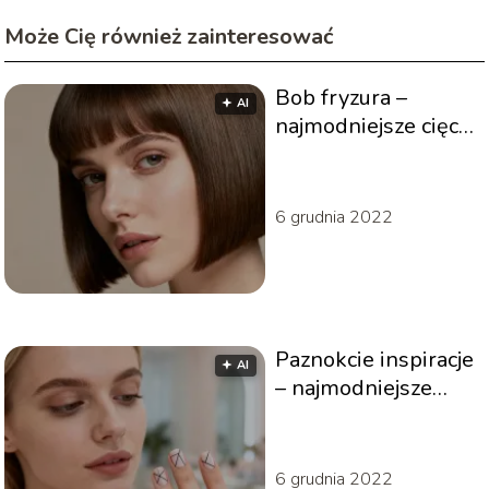
Może Cię również zainteresować
Bob fryzura –
🟅 AI
najmodniejsze cięcia
i komu pasują?
6 grudnia 2022
Paznokcie inspiracje
🟅 AI
– najmodniejsze
wzory i kolory
6 grudnia 2022