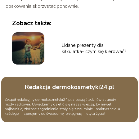
opakowania skorzystać ponownie.
Zobacz także:
Udane prezenty dla
kilkulatka- czym się kierować?
Redakcja dermokosmetyki24.pl
Zespół redakcyjny dermokosmetyki24.pl z pasją śledzi świat urody,
mody i zdrowia. Uwielbiamy dzielić się naszą wiedzą, by nawet
najbardziej złożone zagadnienia stały się zrozumiałe i praktyczne dla
każdego. Inspirujemy do świadomej pielęgnacji i stylu życia!