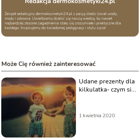
Redakcja dermokosmetyki24.pl
Zespół redakcyjny dermokosmetyki24.pl z pasją śledzi świat urody,
mody i zdrowia. Uwielbiamy dzielić się naszą wiedzą, by nawet
najbardziej złożone zagadnienia stały się zrozumiałe i praktyczne dla
każdego. Inspirujemy do świadomej pielęgnacji i stylu życia!
Może Cię również zainteresować
Udane prezenty dla
kilkulatka- czym się
kierować?
1 kwietnia 2020