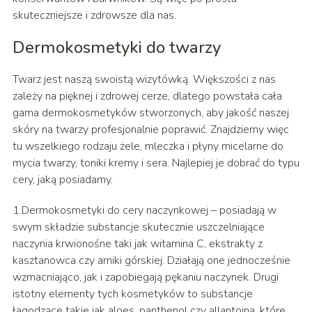
skuteczniejsze i zdrowsze dla nas.
Dermokosmetyki do twarzy
Twarz jest naszą swoistą wizytówką. Większości z nas
zależy na pięknej i zdrowej cerze, dlatego powstała cała
gama dermokosmetyków stworzonych, aby jakość naszej
skóry na twarzy profesjonalnie poprawić. Znajdziemy więc
tu wszelkiego rodzaju żele, mleczka i płyny micelarne do
mycia twarzy, toniki kremy i sera. Najlepiej je dobrać do typu
cery, jaką posiadamy.
1.Dermokosmetyki do cery naczynkowej – posiadają w
swym składzie substancje skutecznie uszczelniające
naczynia krwionośne taki jak witamina C, ekstrakty z
kasztanowca czy arniki górskiej. Działają one jednocześnie
wzmacniająco, jak i zapobiegają pękaniu naczynek. Drugi
istotny elementy tych kosmetyków to substancje
łagodzące takie jak aloes, panthenol czy allantoina, które