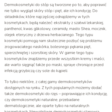
Dermokosmetyki do stóp są tworzone po to, aby poprawić
nie tylko wygląd skóry stóp i pięt, ale ich kondycję. Do
składników, które najczęściej odnajdziemy w tych
kosmetykach, będą należeć: ekstrakty z szałwii lekarskiej,
panthenol, kwas glikolowy, ceramidy, masło Shea, mocznik,
olejek eteryczny z drzewa herbacianego. Tego typu
kosmetyki pomogą nam skutecznie pozbyć się problemu
zrogowaciałego naskórka, bolesnego pękania pięt,
spierzchniętej i szorstkiej skóry. W gamie tego typu
kosmetyków znajdziemy przede wszystkim kremy i maści,
ale warto sięgnąć także po maski, spraye chroniące przed
infekcją grzybiczą czy sole do kąpieli.
To tylko niektóre, z całej gamy dermokosmetyków
dostępnych na rynku. Z tych popularnych możemy dodać
także dermokosmetyki do rzęs – poprawiające ich kondycję,
czy dermokosmetyki naturalne, przebadane
dermatologicznie, ale oparte tylko na naturalnych
kosmetykach. Niewątpliwie dermokosmetyki stanowią