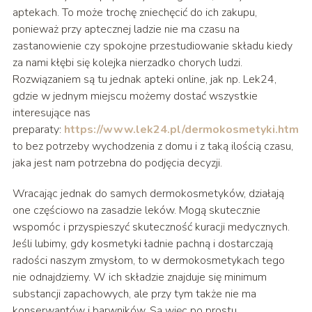
aptekach. To może trochę zniechęcić do ich zakupu,
ponieważ przy aptecznej ladzie nie ma czasu na
zastanowienie czy spokojne przestudiowanie składu kiedy
za nami kłębi się kolejka nierzadko chorych ludzi.
Rozwiązaniem są tu jednak apteki online, jak np. Lek24,
gdzie w jednym miejscu możemy dostać wszystkie
interesujące nas
preparaty:
https://www.lek24.pl/dermokosmetyki.html
i
to bez potrzeby wychodzenia z domu i z taką ilością czasu,
jaka jest nam potrzebna do podjęcia decyzji.
Wracając jednak do samych dermokosmetyków, działają
one częściowo na zasadzie leków. Mogą skutecznie
wspomóc i przyspieszyć skuteczność kuracji medycznych.
Jeśli lubimy, gdy kosmetyki ładnie pachną i dostarczają
radości naszym zmysłom, to w dermokosmetykach tego
nie odnajdziemy. W ich składzie znajduje się minimum
substancji zapachowych, ale przy tym także nie ma
konserwantów i barwników. Są więc po prostu