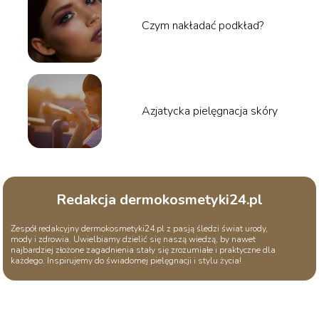
Czym nakładać podkład?
Azjatycka pielęgnacja skóry
Redakcja dermokosmetyki24.pl
Zespół redakcyjny dermokosmetyki24.pl z pasją śledzi świat urody,
mody i zdrowia. Uwielbiamy dzielić się naszą wiedzą, by nawet
najbardziej złożone zagadnienia stały się zrozumiałe i praktyczne dla
każdego. Inspirujemy do świadomej pielęgnacji i stylu życia!