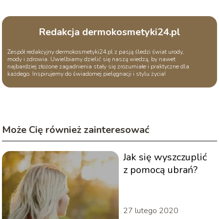
Redakcja dermokosmetyki24.pl
Zespół redakcyjny dermokosmetyki24.pl z pasją śledzi świat urody,
mody i zdrowia. Uwielbiamy dzielić się naszą wiedzą, by nawet
najbardziej złożone zagadnienia stały się zrozumiałe i praktyczne dla
każdego. Inspirujemy do świadomej pielęgnacji i stylu życia!
Może Cię również zainteresować
Jak się wyszczuplić
z pomocą ubrań?
27 lutego 2020