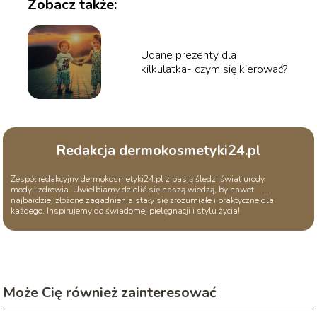
Zobacz także:
Udane prezenty dla
kilkulatka- czym się kierować?
Redakcja dermokosmetyki24.pl
Zespół redakcyjny dermokosmetyki24.pl z pasją śledzi świat urody,
mody i zdrowia. Uwielbiamy dzielić się naszą wiedzą, by nawet
najbardziej złożone zagadnienia stały się zrozumiałe i praktyczne dla
każdego. Inspirujemy do świadomej pielęgnacji i stylu życia!
Może Cię również zainteresować