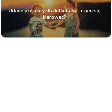
Udane prezenty dla kilkulatka- czym się
kierować?